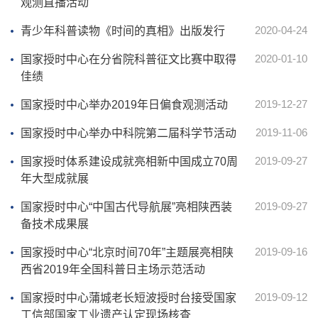
观测直播活动
2020-04-24
青少年科普读物《时间的真相》出版发行
2020-01-10
国家授时中心在分省院科普征文比赛中取得
佳绩
2019-12-27
国家授时中心举办2019年日偏食观测活动
2019-11-06
国家授时中心举办中科院第二届科学节活动
2019-09-27
国家授时体系建设成就亮相新中国成立70周
年大型成就展
2019-09-27
国家授时中心“中国古代导航展”亮相陕西装
备技术成果展
2019-09-16
国家授时中心“北京时间70年”主题展亮相陕
西省2019年全国科普日主场示范活动
2019-09-12
国家授时中心蒲城老长短波授时台接受国家
工信部国家工业遗产认定现场核查