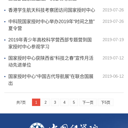
2019-07-26
香港学生航天科技考察团访问国家授时中心
2019-07-26
中科院国家授时中心举办2019年“时间之旅”
夏令营
2019-07-19
2019年青少年高校科学营西部专题营到国
家授时中心参观学习
2019-07-12
国家授时中心获陕西省“科技之春”宣传月活
动先进单位
2019-06-12
国家授时中心“中国古代导航展”在联合国展
出
共7页
1
2
3
4
5
下一页
下5页