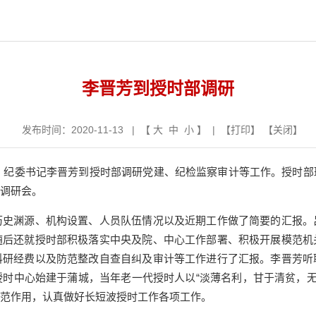
李晋芳到授时部调研
发布时间：2020-11-13 | 【
大
中
小
】 | 【
打印
】 【
关闭
】
、纪委书记李晋芳到授时部调研党建、纪检监察审计等工作。授时部
调研会。
渊源、机构设置、人员队伍情况以及近期工作做了简要的汇报。
随后还就授时部积极落实中央及院、中心工作部署、积极开展模范机
科研经费以及防范整改自查自纠及审计等工作进行了汇报。李晋芳听
时中心始建于蒲城，当年老一代授时人以“淡薄名利，甘于清贫，无私奉
范作用，认真做好长短波授时工作各项工作。