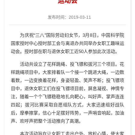
运动会
发布时间：2019-03-11
为庆祝“三八”国际劳动妇女节，3月8日，中国科学院
国家授时中心授时部工会与离退办共同举办女职工趣味运
动会。授时部在职与退休女职工近50人参加此次活动。
活动共设立了花样跳绳、投飞镖和拔河三个项目。花
样跳绳项目中，大家排着队一个接一个跳进大绳，一边数
着数，一边变换着花样，身姿轻盈、笑声不断；投飞镖项
目中，退休女职工们在投飞镖项目前，屏息凝视、神情专
注，随着一个个飞镖稳稳地扎向靶心，叫好声、掌声连连
四起；拔河比赛采取自愿组队方式，大家迅速组好战队
后，摩拳擦掌，信心十足摆好阵势，一声哨音响起，加油
声、欢呼声把整个活动推向了高潮。
本次活动旨在让女职工走出户外、放松心情，使大家