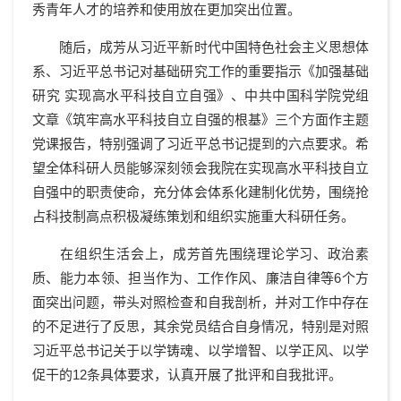
秀青年人才的培养和使用放在更加突出位置。
随后，成芳
从习近平新时代中国特色社会主义思想体
系、习近平总书记对基础研究工作的重要指示《加强基础
研究
实现高水平科技自立自强》、中共中国科学院党组
文章《筑牢高水平科技自立自强的根基》三个方面
作主题
党课报告，特别强调了习近平总书记提到的六点要求。希
望全体科研人员能够深刻领会我院在实现高水平科技自立
自强中的职责使命，充分体会体系化建制化优势，围绕抢
占科技制高点积极凝练策划和组织实施重大科研任务。
在组织生活会上，成芳首先围绕
理论学习、政治素
质、能力本领、担当作为、工作作风、廉洁自律等
6个方
面突出问题
，带头对照检查和自我剖析，并对工作中存在
的不足进行了反思，其余党员
结合自身情况，特别是对照
习近平总书记关于以学铸魂、以学增智、以学正风、以学
促干的
12条具体要求，
认真开展了批评和自我批评。