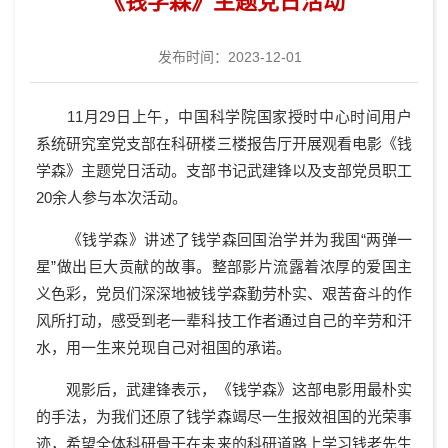
《钱学森》主题党日活动
发布时间：2023-12-01
11月29日上午，
中国科学院国家授时中心
时间用户
系统研究室党支部在科研楼三楼报告厅开展观看
电影
《钱
学森》主题党日活动。支部书记武建锋
以及
支部党员职工
20余人参与本次活动。
《
钱学森
》
讲述了钱学森回国
治学并
为我国
“两弹一
星”做出巨大贡献的故事。
整部影片流露着浓厚的爱国主
义色彩，党员们
深深
地被钱学森
勤劳朴实、艰苦奋斗的作
风
所打动，
感受到老一辈科技工作者
通过
自己
的
辛劳和汗
水，用一生来兑现自己对祖国
的
承诺。
观影后，
武建锋
表示
，
《钱学森》这部电影用最朴实
的手法，为我们还原了
钱学森
竭尽一生报效祖国的
光荣事
迹
，希望
全体科研骨干
在未来的科研道路上
学习钱老先生