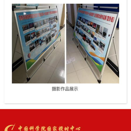
摄影作品展示