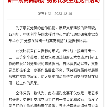
研一线高高飘扬”摄影比赛主题党日活动
发布时间：2023-12-19
为了激发党员的创作热情，展现支部建设的新风貌，
12月初，中国科学院国家授时中心
导航与通信研究室党支
部举办了
“党旗在科研一线高高飘扬”主题摄影比赛。
此次比赛旨在
以
摄影的形式，通过线上投票
评出
一、
二、三等多个
奖项
，鼓励党员通过摄影艺术表达对科研工
作的热爱和对党组织的忠诚
担当
。自比赛启动以来，
支部
党员积极响应，参赛作品层出不穷，获奖
照片
最终
以
展板
形式在支部中展示
，使大家更加深刻感受到支部党员在科
研
一线
工作的风采。
全体党员一致认为
，此次摄影比赛不仅仅是一场艺术
的盛宴，更是对支部党员工作的一次肯定和鼓励
，
激发
了
党员
们
的工作热情和责任担当
，
是
支持
导航与通信研究室