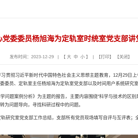
心党委委员杨旭海为定轨室时统室党支部讲
发布时间：2023-12-29 | 【
大
中
小
】 | 【
打印
】 【
关闭
】
学习贯彻习近平新时代中国特色社会主义思想主题教育，
12月2
9
日上
委委员、定轨
室
主任杨旭海
为
定轨
室党支部以及时间用户系统研究
科学问题案例分析》为主题的报告，主要内容围绕
“科学与技术的区别
转为问题导向，寻找科研过程中的问题
。
测定轨研究室党支部工作总结，支部所有党员现场填写自评与互评表；