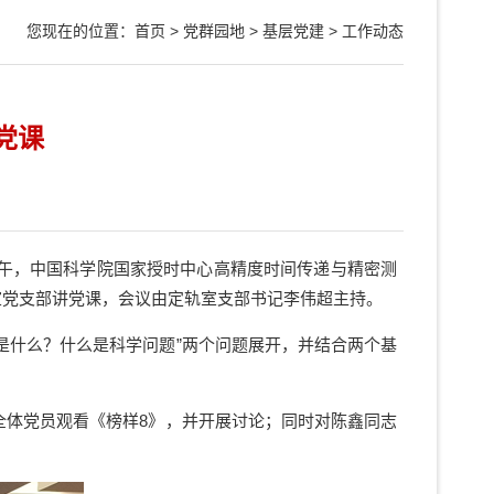
您现在的位置：
首页
>
党群园地
>
基层党建
>
工作动态
党课
午，中国科学院国家授时中心高精度时间传递与精密测
室党支部
讲党课，会议由定轨
室
支部书记李伟超主持。
是什么？什么是科学问题”两个问题展开，并结合两个基
全体党员观看《榜样
8
》，并开展讨论；同时对陈鑫同志