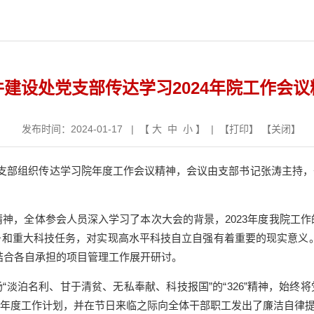
件建设处党支部传达学习2024年院工作会议
发布时间：2024-01-17 | 【
大
中
小
】 | 【
打印
】 【
关闭
】
支部组织传达学习院年度工作会议精神，会议由支部书记张涛主持，
精神，全体参会人员深入学习了本次大会的背景，
2
023
年度我院工作
务和重大科技任务，对实现高水平科技自立自强有着重要的现实意义
结合各自承担的项目管理工作展开研讨。
扬
“淡泊名利、甘于清贫、无私奉献、科技报国”的“
326
”
精神，始终将
年度工作计划，并在节日来临之际向全体干部职工发出了廉洁自律