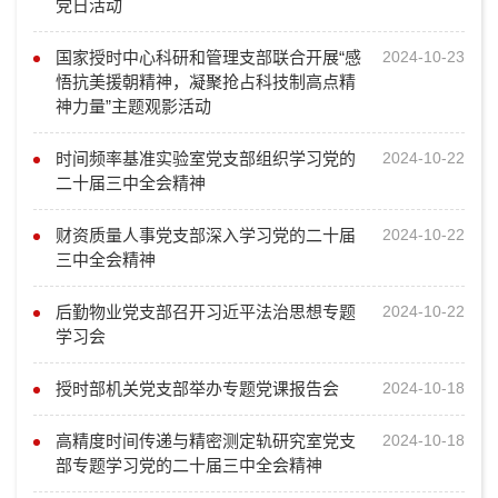
党日活动
国家授时中心科研和管理支部联合开展“感
2024-10-23
悟抗美援朝精神，凝聚抢占科技制高点精
神力量”主题观影活动
时间频率基准实验室党支部组织学习党的
2024-10-22
二十届三中全会精神
财资质量人事党支部深入学习党的二十届
2024-10-22
三中全会精神
后勤物业党支部召开习近平法治思想专题
2024-10-22
学习会
授时部机关党支部举办专题党课报告会
2024-10-18
高精度时间传递与精密测定轨研究室党支
2024-10-18
部专题学习党的二十届三中全会精神