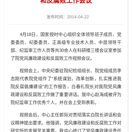
和反腐败工作会议
发布时间：2014-04-22
4
月
18
日
，国家授时中心组织全体领导班子成员、党
委委员、纪委委员、正高级专业技术人员、中层领导干
部、纪监审工作人员等共
30
余人在科研楼三楼会议室参加
了院党风廉政建设和反腐败工作视频会议。
视频会上，中央纪委驻院纪检组组长、院党组成员李
志刚代表院党组作了“系统谋划，改革创新，扎实推进我
院反腐倡廉建设”的工作报告，白春礼院长对我院党风廉
政建设和反腐败工作做了重要讲话。我中心赵海成被评为
院纪监审工作优秀个人，并在会上受到表彰。
视频会后，中心主任郭际对
贯彻落实白院长讲话和会
议精神提出要求。
他强调，党风廉政建设和反腐败工作对
研究所的发展至关重要，我中心修订了党风廉政建设责任