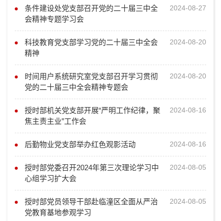
条件建设处党支部召开党的二十届三中全
2024-08-27
会精神专题学习会
科技教育党支部学习党的二十届三中全会
2024-08-20
精神
时间用户系统研究室党支部召开学习贯彻
2024-08-20
党的二十届三中全会精神专题会
授时部机关党支部开展“严明工作纪律，聚
2024-08-16
焦主责主业”
工作会
后勤物业党支部举办红色观影活动
2024-08-16
授时部党委召开2024年第三次理论学习中
2024-08-05
心组学习扩大会
授时部党员领导干部赴临潼区全面从严治
2024-08-05
党教育基地参观学习