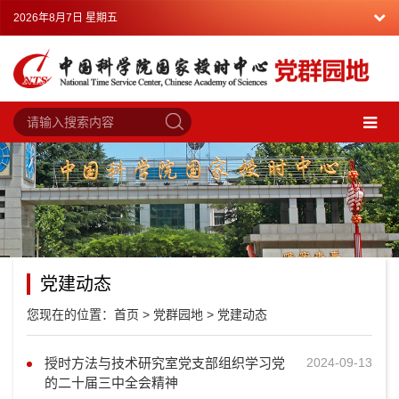
2026年8月7日 星期五
党建动态
您现在的位置：
首页
>
党群园地
>
党建动态
授时方法与技术研究室党支部组织学习党
2024-09-13
的二十届三中全会精神