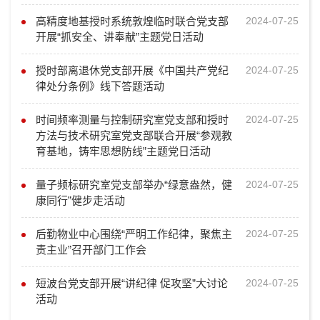
高精度地基授时系统敦煌临时联合党支部
2024-07-25
开展“抓安全、讲奉献”主题党日活动
授时部离退休党支部开展《中国共产党纪
2024-07-25
律处分条例》线下答题活动
时间频率测量与控制研究室党支部和授时
2024-07-25
方法与技术研究室党支部联合开展“参观教
育基地，铸牢思想防线”主题党日活动
量子频标研究室党支部举办“绿意盎然，健
2024-07-25
康同行”健步走活动
后勤物业中心围绕“严明工作纪律，聚焦主
2024-07-25
责主业”召开部门工作会
短波台党支部开展“讲纪律 促攻坚”大讨论
2024-07-25
活动