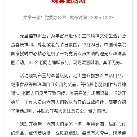
味套圈活动
文章来源：
党委办公室
发布时间：2025-12-29
元旦佳节将至，为丰富离退休职工的精神文化生活，营
造喜庆祥和、尊老敬老的节日氛围，12月24日，中国科学院
国家授时中心精心组织了一场充满欢声笑语的迎元旦趣味套
圈活动，103名老同志踊跃参与，现场暖意融融，其乐无穷。
活动现场布置的温馨热闹，地上整齐摆放着生活用品、
健康食品等琳琅满目且实用的奖品，等待着老朋友们“各显神
通”。老同志们见面互致问候，笑语寒暄，场面温馨。活动开
始前，工作人员向老同志们致以节日的诚挚问候，简要介绍
了活动规则，并贴心叮嘱大家注意安全、量力而行。
活动开始后，老同志们轮流上场，手持套圈，瞄准心仪
的奖品，或沉着稳健，或风趣幽默。每当有人套中，现场便