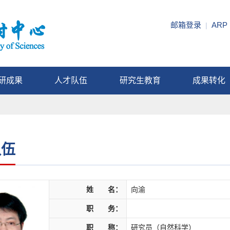
邮箱登录
ARP
|
研成果
人才队伍
研究生教育
成果转化
队伍
姓 名：
向渝
职 务：
职 称：
研究员（自然科学）