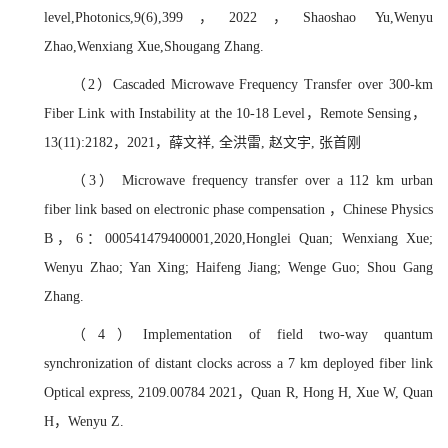
level,Photonics,9(6),399，2022，Shaoshao Yu,Wenyu
Zhao,Wenxiang Xue,Shougang Zhang.
（2
）
Cascaded Microwave Frequency Transfer over 300-km
Fiber Link with Instability at the 10-18 Level，Remote Sensing，
13(11):2182，2021，薛文祥, 全洪雷, 赵文宇, 张首刚
（3
）
Microwave frequency transfer over a 112 km urban
fiber link based on electronic phase compensation ，Chinese Physics
B，6：000541479400001,2020,Honglei Quan; Wenxiang Xue;
Wenyu Zhao; Yan Xing; Haifeng Jiang; Wenge Guo; Shou Gang
Zhang.
（4
）
Implementation of field two-way quantum
synchronization of distant clocks across a 7 km deployed fiber link
Optical express, 2109.00784 2021，Quan R, Hong H, Xue W, Quan
H，Wenyu Z.