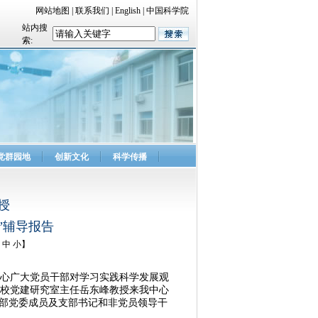
网站地图
|
联系我们
|
English
|
中国科学院
站内搜
索:
党群园地
创新文化
科学传播
授
”辅导报告
中
小
】
心广大党员干部对学习实践科学发展观
党校党建研究室主任岳东峰教授来我中心
时部党委成员及支部书记和非党员领导干