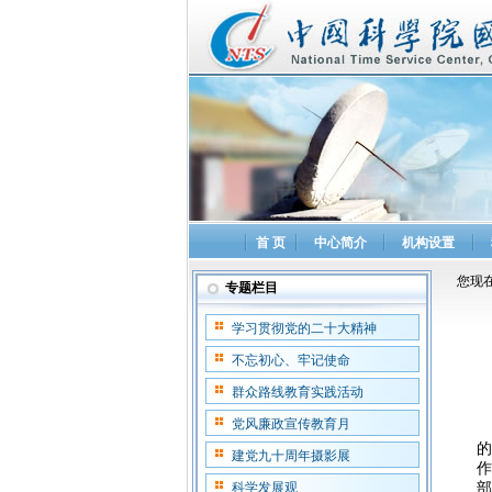
首 页
中心简介
机构设置
您现在
专题栏目
学习贯彻党的二十大精神
不忘初心、牢记使命
群众路线教育实践活动
党风廉政宣传教育月
的
建党九十周年摄影展
作
科学发展观
部