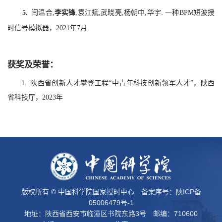
5.
闫温合,
李实锋
,袁江斌,武晓亮,杨朝中,华宇. 一种BPM短波授
时信号模拟器，2021年7月.
获奖及荣誉：
1. 陕西省创新人才攀登工程“中青年科技创新领军人才”，陕西
省科技厅，2023年
版权所有 © 中国科学院国家授时中心 备案序号：
陕ICP备
05006479号-1
地址：陕西省西安市临潼区书院东路3号 邮编：710600