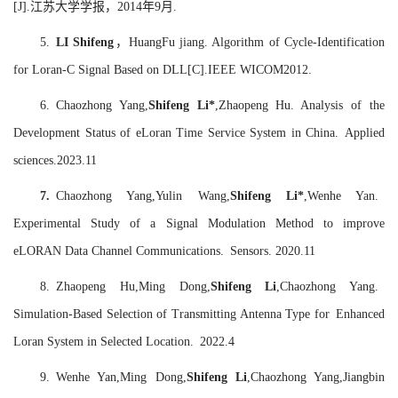
[J].江苏大学学报，2014年9月.
5.
LI Shifeng
，HuangFu jiang. Algorithm of Cycle-Identification
for Loran-C Signal Based on DLL[C].IEEE WICOM2012.
6. Chaozhong Yang,
Shifeng Li*
,Zhaopeng Hu. Analysis of the
Development Status of eLoran Time Service System in China. Applied
sciences.2023.11
7.
Chaozhong Yang,Yulin Wang,
Shifeng Li*
,Wenhe Yan.
Experimental Study of a Signal Modulation Method to improve
eLORAN Data Channel Communications. Sensors. 2020.11
8. Zhaopeng Hu,Ming Dong,
Shifeng Li
,Chaozhong Yang.
Simulation-Based Selection of Transmitting Antenna Type for Enhanced
Loran System in Selected Location. 2022.4
9. Wenhe Yan,Ming Dong,
Shifeng Li
,Chaozhong Yang,Jiangbin