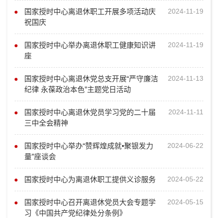
国家授时中心离退休职工开展多项活动庆
2024-11-19
祝国庆
国家授时中心举办离退休职工健康知识讲
2024-11-19
座
国家授时中心离退休党总支开展“严守廉洁
2024-11-13
纪律 永葆政治本色”主题党日活动
国家授时中心离退休党员学习党的二十届
2024-11-11
三中全会精神
国家授时中心举办“赞辉煌成就•聚银发力
2024-06-22
量”座谈会
国家授时中心为离退休职工提供义诊服务
2024-05-22
国家授时中心召开离退休党员大会专题学
2024-05-15
习《中国共产党纪律处分条例》