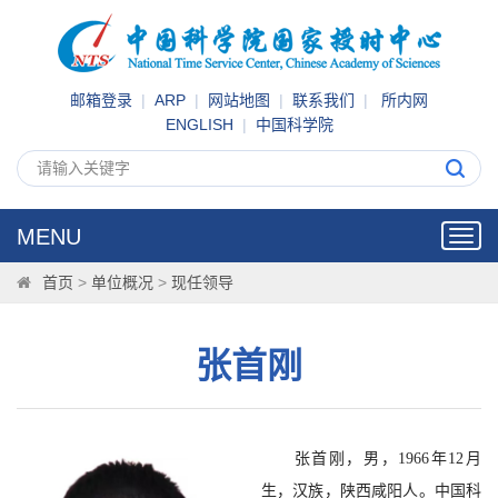
邮箱登录
|
ARP
|
网站地图
|
联系我们
|
所内网
ENGLISH
|
中国科学院
MENU
Toggl
navig
首页
>
单位概况
>
现任领导
张首刚
张首刚，男，1966年12月
生，汉族，陕西咸阳人。中国科