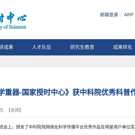
邮箱登录
ARP
|
研成果
人才队伍
研究生教育
成果转化
学重器-国家授时中心》获中科院优秀科普
印
】 【
关闭
】
训交流会上，颁发了中科院院网络化科学传播平台优秀作品及明星用户单位奖