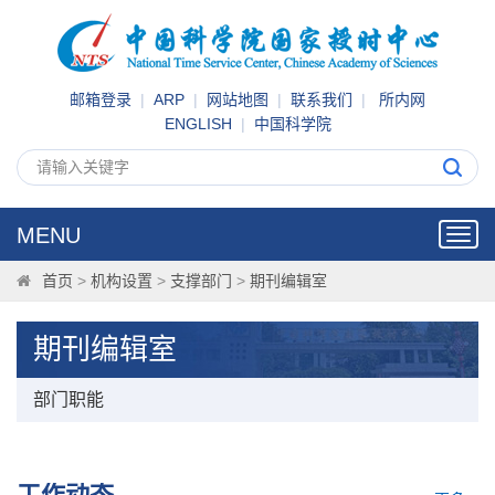
邮箱登录
|
ARP
|
网站地图
|
联系我们
|
所内网
ENGLISH
|
中国科学院
MENU
Toggl
navig
首页
>
机构设置
>
支撑部门
>
期刊编辑室
期刊编辑室
部门职能
工作动态