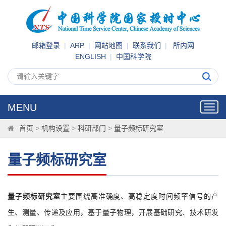
邮箱登录
|
ARP
|
网站地图
|
联系我们
|
所内网
ENGLISH
|
中国科学院
MENU
Toggl
navig
首页
>
机构设置
>
科研部门
>
量子频标研究室
量子频标研究室
量子频标研究室
主要围绕高准确度、高稳定度时间频率信号的产
生、测量、传递及应用，基于量子物理，开展基础研究、技术研发