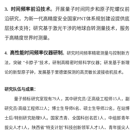
3. 时间频率前沿技术
。开展量子时间同步和原子陀螺仪前
沿研究，为新一代高精度安全国家
PNT
体系规划建设提供底
层技术支持；研究基于激光干涉的地球自转测量技术，服务
于高精度世界时测量。
高性能时间频率仪器研制
4.
。研究时间频率精密测量与控制新方
法，突破 “卡脖子”技术，研制高精密时频科学仪器；研发基于新理
论的新型原子钟，发展基于里德堡探测的高灵敏长波接收机技术。
研
究队伍与成果：
量子频标研究室现有
79
人，其中研究员
/
正高级工程师
15
人，副
研究员
/
高级工程师
22
人；博士生导师
6
名、硕士生导师
22
名，在站博
士后
/
特别研究助理
9
人。国家杰青、全国科创名匠
1
人，中组部青年
拔尖人才
1
人，陕西省“特支计划”科技创新领军人才
1
人、青年拔尖人