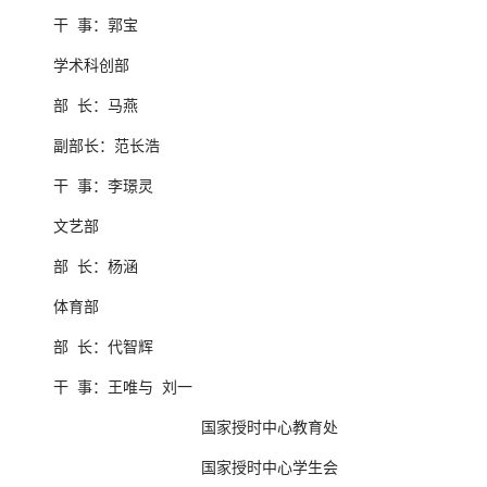
干 事：郭宝
学术科创部
部 长：马燕
副部长：范长浩
干 事：李璟灵
文艺部
部 长：杨涵
体育部
部 长：代智辉
干 事：王唯与 刘一
国家授时中心教育处
国家授时中心学生会