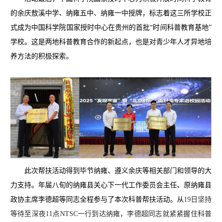
的余庆敖溪中学、纳雍五中、纳雍一中授牌，标志着这三所学校正
式成为中国科学院国家授时中心在贵州的首批“时间科普教育基地”
学校。这是两地科普教育合作的新起点，也是对青少年人才异地培
养方法的积极探索。
此次帮扶活动得到毕节纳雍、遵义余庆等相关部门和领导的大
力支持。年届八旬的纳雍县关心下一代工作委员会主任、原纳雍县
政协主席李德超等同志全程参与了本次科普帮扶活动。从
19日坚持
等待至深夜11点NTSC一行到达纳雍，李德超同志就紧紧握住科普