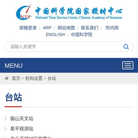
邮箱登录
|
ARP
|
网站地图
|
联系我们
|
所内网
ENGLISH
|
中国科学院
MENU
Toggl
navig
首页
>
机构设置
>
台站
台站
骊山天文站
昊平观测站