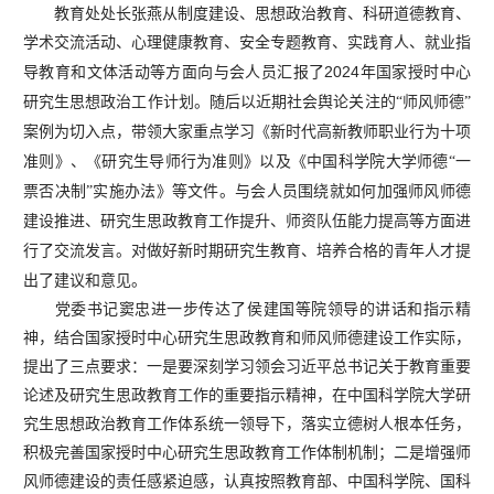
教育处处长张燕从制度建设、思想政治教育、科研道德教育、
学术交流活动、心理健康教育、安全专题教育、实践育人、就业指
2024
导教育和文体活动等方面向与会人员汇报了
年国家授时中心
研究生思想政治工作计划。随后以近期社会舆论关注的“师风师德”
案例为切入点，带领大家重点学习《新时代高新教师职业行为十项
准则》、《研究生导师行为准则》以及《中国科学院大学师德“一
票否决制”实施办法》等文件。与会人员围绕就如何加强师风师德
建设推进、研究生思政教育工作提升、师资队伍能力提高等方面进
行了交流发言。对做好新时期研究生教育、培养合格的青年人才提
出了建议和意见。
党委书记窦忠进一步传达了侯建国等院领导的讲话和指示精
神，结合国家授时中心研究生思政教育和师风师德建设工作实际，
提出了三点要求：一是要深刻学习领会习近平总书记关于教育重要
论述及研究生思政教育工作的重要指示精神，在中国科学院大学研
究生思想政治教育工作体系统一领导下，落实立德树人根本任务，
积极完善国家授时中心研究生思政教育工作体制机制；二是增强师
风师德建设的责任感紧迫感，认真按照教育部、中国科学院、国科