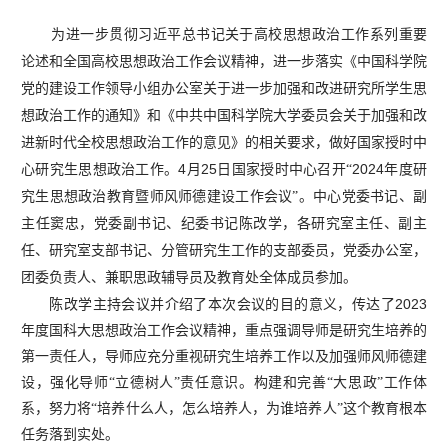
为进一步贯彻习近平总书记关于高校思想政治工作系列重要
论述和全国高校思想政治工作会议精神，进一步落实《中国科学院
党的建设工作领导小组办公室关于进一步加强和改进研究所学生思
想政治工作的通知》和《中共中国科学院大学委员会关于加强和改
进新时代全校思想政治工作的意见》的相关要求，做好国家授时中
4
25
2024
心研究生思想政治工作。
月
日国家授时中心召开“
年度研
究生思想政治教育暨师风师德建设工作会议”。中心党委书记、副
主任窦忠，党委副书记、纪委书记陈改学，各研究室主任、副主
任、研究室支部书记、分管研究生工作的支部委员，党委办公室，
团委负责人、兼职思政辅导员及教育处全体成员参加。
2023
陈改学主持会议并介绍了本次会议的目的意义，传达了
年度国科大思想政治工作会议精神，重点强调导师是研究生培养的
第一责任人，导师应充分重视研究生培养工作以及加强师风师德建
设，强化导师“立德树人”责任意识。构建和完善“大思政”工作体
系，努力将“培养什么人，怎么培养人，为谁培养人”这个教育根本
任务落到实处。