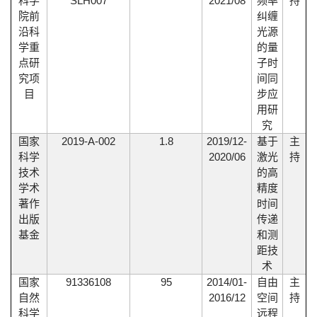
SLH007
2021/08
科学
频率
持
院前
纠缠
沿科
光源
学重
的量
点研
子时
究项
间同
目
步应
用研
究
2019-A-002
1.8
2019/12-
国家
基于
主
2020/06
科学
激光
持
技术
的高
学术
精度
著作
时间
出版
传递
基金
和测
距技
术
91336108
95
2014/01-
国家
自由
主
2016/12
自然
空间
持
科学
远程