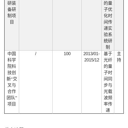
研装
的量
备研
子优
制项
化时
目
间传
递实
验系
统研
制
/
100
2013/01-
中国
基于
主
2015/12
科学
光纤
持
院科
的量
技创
子时
新
“
交
间同
叉与
步与
合作
光载
团队
”
波频
项目
率传
递