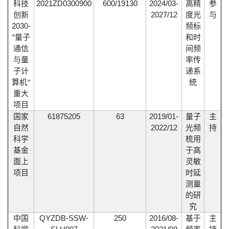
2021ZD0300900
600/
19130
2024/03-
科技
高精
参
2027/12
创新
度光
与
2030-
频标
“
量子
和时
通信
间频
与量
率传
子计
递系
算机
”
统
重大
项目
61875205
63
2019/01-
国家
量子
主
2022/12
自然
光频
持
科学
梳用
基金
于高
面上
灵敏
项目
时延
测量
的研
究
QYZDB-SSW-
250
2016/08-
中国
基于
主