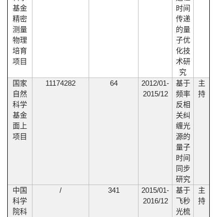
基金
时间
精密
传递
测量
的量
物理
子优
培育
化技
项目
术研
究
11174282
64
2012/01-
国家
基于
主
2015/12
自然
频率
持
科学
反相
基金
关纠
面上
缠光
项目
源的
量子
时间
同步
研究
/
341
2015/01-
中国
基于
主
2016/12
科学
飞秒
持
院科
光梳