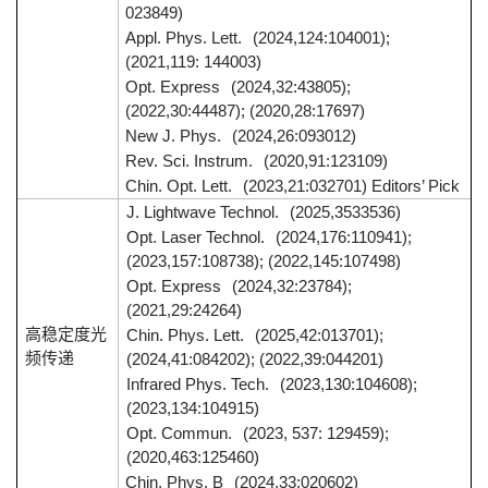
023849)
Appl. Phys. Lett.
(2024,124:104001);
(2021,119: 144003)
Opt. Express
(2024,32:43805);
(2022,30:44487); (2020,28:17697)
New J. Phys.
(2024,26:093012)
Rev. Sci. Instrum.
(2020,91:123109)
Chin. Opt. Lett.
(2023,21:032701) Editors’ Pick
J. Lightwave Technol.
(2025,3533536)
Opt. Laser Technol.
(2024,176:110941);
(2023,157:108738); (2022,145:107498)
Opt. Express
(2024,32:23784);
(2021,29:24264)
高稳定度光
Chin. Phys. Lett.
(2025,42:013701);
频传递
(2024,41:084202); (2022,39:044201)
Infrared Phys. Tech.
(2023,130:104608);
(2023,134:104915)
Opt. Commun.
(2023, 537: 129459);
(2020,463:125460)
Chin. Phys. B
(2024,33:020602)