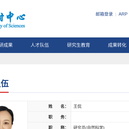
邮箱登录
ARP
|
研成果
人才队伍
研究生教育
成果转化
队伍
姓 名：
王侃
职 务：
职 称：
研究员(自然科学)