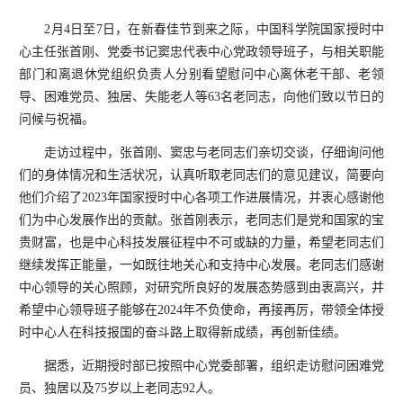
2月4日至7日，在新春佳节到来之际，中国科学院国家授时中
心主任张首刚、党委书记窦忠代表中心党政领导班子，与相关职能
部门和离退休党组织负责人分别看望慰问中心离休老干部、老领
导、困难党员、独居、失能老人等63名老同志，向他们致以节日的
问候与祝福。
走访过程中，张首刚、窦忠与老同志们亲切交谈，仔细询问他
们的身体情况和生活状况，认真听取老同志们的意见建议，简要向
他们介绍了
2
023
年国家授时中心各项工作进展情况，并衷心感谢他
们为中心发展作出的贡献。张首刚表示，老同志们是党和国家的宝
贵财富，也是中心科技发展征程中不可或缺的力量，希望老同志们
继续发挥正能量，一如既往地关心和支持中心发展。老同志们感谢
中心领导的关心照顾，对研究所良好的发展态势感到由衷高兴，
并
希望中心领导班子能够在2024年不负使命，再接再厉，带领全体授
时中心人在科技报国的奋斗路上取得新成绩，再创新佳绩。
据悉，近期授时部已按照中心党委部署，组织走访慰问困难党
员、独居以及
75
岁以上老同志
92
人。