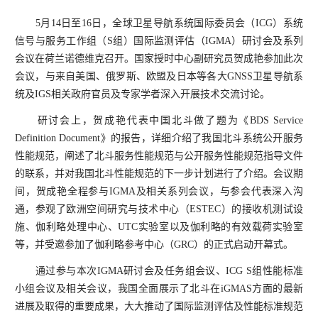
5
月
14
日至
16
日，全球卫星导航系统国际委员会（
ICG
）系统
信号与服务工作组（
S
组）国际监测评估（
IGMA
）研讨会及系列
会议在荷兰诺德维克召开。国家授时中心副研究员贺成艳参加此次
会议，与来自美国、俄罗斯、欧盟及日本等各大
GNSS
卫星导航系
统及
IGS
相关政府官员及专家学者深入开展技术交流讨论。
研讨会上，贺成艳代表中国北斗做了题为《
BDS Service
Definition Document
》的报告，详细介绍了我国北斗系统公开服务
性能规范，阐述了北斗服务性能规范与公开服务性能规范指导文件
的联系，并对我国北斗性能规范的下一步计划进行了介绍。会议期
间，贺成艳全程参与
IGMA
及相关系列会议，与参会代表深入沟
通，参观了欧洲空间研究与技术中心（
ESTEC
）的接收机测试设
施、伽利略处理中心、
UTC
实验室以及伽利略的有效载荷实验室
等，并受邀参加了伽利略参考中心（
GRC
）的正式启动开幕式。
通过参与本次
IGMA
研讨会及任务组会议、
ICG S
组性能标准
小组会议及相关会议，我国全面展示了北斗在
iGMAS
方面的最新
进展及取得的重要成果，大大推动了国际监测评估及性能标准规范