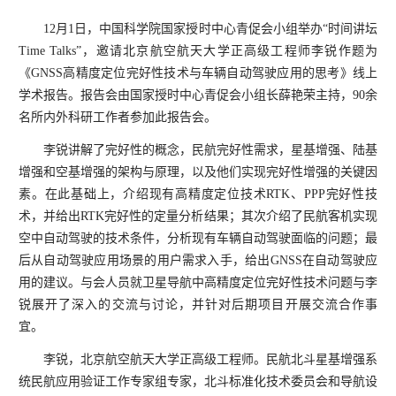
12月1日，中国科学院国家授时中心青促会小组举办“时间讲坛
Time Talks”，邀请北京航空航天大学正高级工程师李锐作题为
《GNSS高精度定位完好性技术与车辆自动驾驶应用的思考》线上
学术报告。报告会由国家授时中心青促会小组长薛艳荣主持，90余
名所内外科研工作者参加此报告会。
李锐讲解了完好性的概念，民航完好性需求，星基增强、陆基
增强和空基增强的架构与原理，以及他们实现完好性增强的关键因
素。在此基础上，介绍现有高精度定位技术
RTK、PPP完好性技
术，并给出RTK完好性的定量分析结果；其次介绍了民航客机实现
空中自动驾驶的技术条件，分析现有车辆自动驾驶面临的问题；最
后从自动驾驶应用场景的用户需求入手，给出GNSS在自动驾驶应
用的建议。与会人员就卫星导航中高精度定位完好性技术问题与李
锐展开了深入的交流与讨论，并针对后期项目开展交流合作事
宜。
李锐，北京航空航天大学正高级工程师。民航北斗星基增强系
统民航应用验证工作专家组专家，北斗标准化技术委员会和导航设