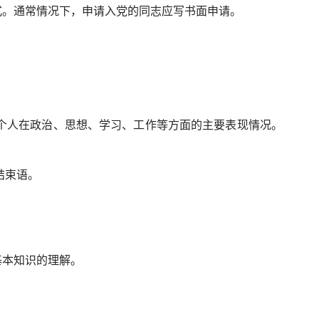
式。通常情况下，申请入党的同志应写书面申请。
个人在政治、思想、学习、工作等方面的主要表现情况。
结束语。
基本知识的理解。