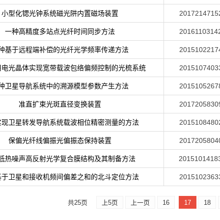
小型化锶光钟系统磁光阱内置磁场装置
2017214715
一种高精度多站点光纤时间同步方法
2016110314
种基于远程端补偿的光纤光学频率传递方法
2015102217
用电光晶体实现宽带载波包络偏频控制的光梳系统
2015107403
种卫星导航系统中的溯源模型参数产生方法
2015105267
准直扩束光斑直径变换装置
2017205830
实现卫星转发导航系统载波相位精密测量的方法
2015108480
保偏光纤线偏振光偏振态保持装置
2017205804
低热噪声高反射光学复合膜结构及其制备方法
2015101418
基于卫星和接收机频间偏差之和的北斗定位方法
2015102363
共25页
上5页
上一页
16
17
18