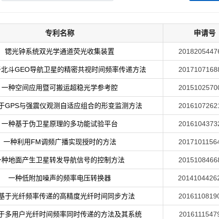
专利名称
申请号
锶光钟系统双光学通道荧光收集装置
2018205447
北斗GEO导航卫星的精密共视时间频率传递方法
2017107168
一种空间应用暨可搬运超稳光学参考腔
2015102570
于GPS与强震仪观测自适应组合的形变监测方法
2016107262
一种基于伪卫星原理的多功能试验平台
2016104373
一种利用FM调频广播实现授时的方法
2017101156
一种地面产生卫星转发导航信号的控制方法
2015108466
一种低附加噪声的频率电压转换器
2014104426
基于光纤频率传递的高精度光纤时间同步方法
2016110819
于多用户光纤时间频率同时传递的方法及其系统
2016111547