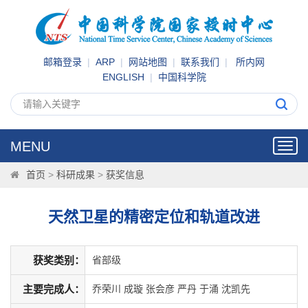
邮箱登录
|
ARP
|
网站地图
|
联系我们
|
所内网
ENGLISH
|
中国科学院
MENU
Toggl
navig
首页
>
科研成果
>
获奖信息
天然卫星的精密定位和轨道改进
获奖类别：
省部级
主要完成人：
乔荣川 成璇 张会彦 严丹 于涌 沈凯先