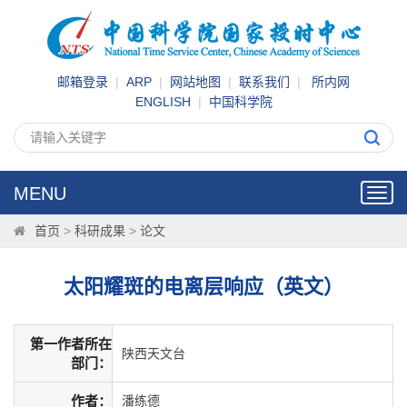
邮箱登录
|
ARP
|
网站地图
|
联系我们
|
所内网
ENGLISH
|
中国科学院
MENU
Toggl
navig
首页
>
科研成果
>
论文
太阳耀斑的电离层响应（英文）
第一作者所在
陕西天文台
部门：
作者：
潘练德