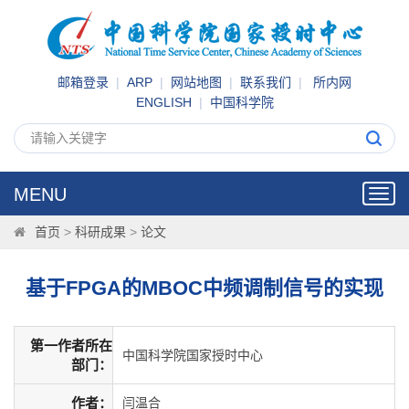
邮箱登录
|
ARP
|
网站地图
|
联系我们
|
所内网
ENGLISH
|
中国科学院
MENU
Toggl
navig
首页
>
科研成果
>
论文
基于FPGA的MBOC中频调制信号的实现
第一作者所在
中国科学院国家授时中心
部门：
作者：
闫温合