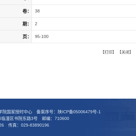
卷：
38
期：
2
页：
95-100
【
打印
】 【
关闭
】
科学院国家授时中心 备案序号：
陕ICP备05006479号-1
临潼区书院东路3号 邮编：710600
26 传真：029-83890196