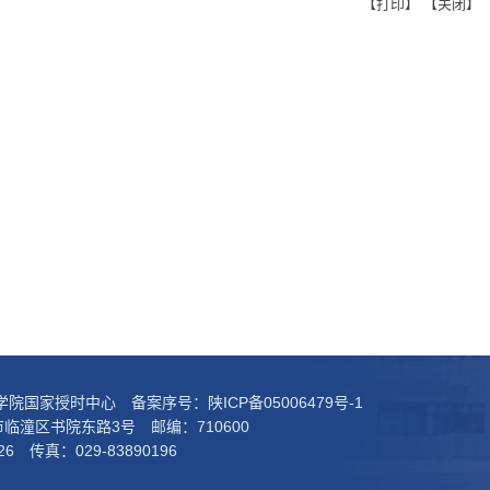
【
打印
】 【
关闭
】
科学院国家授时中心 备案序号：
陕ICP备05006479号-1
临潼区书院东路3号 邮编：710600
26 传真：029-83890196