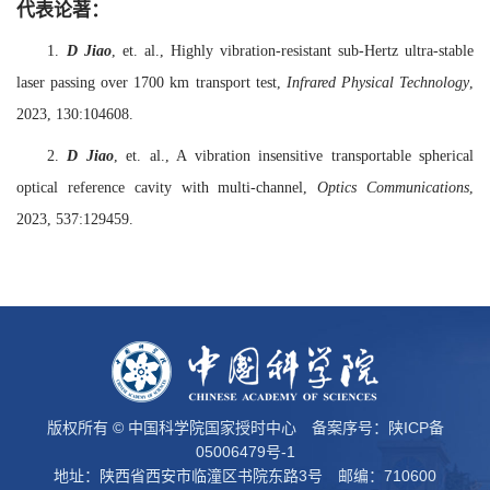
代表论著：
1.
D Jiao
, et. al., Highly vibration-resistant sub-Hertz ultra-stable
laser passing over 1700 km transport test,
Infrared Physical Technology
,
2023, 130:104608.
2.
D Jiao
, et. al., A vibration insensitive transportable spherical
optical reference cavity with multi-channel,
Optics Communications
,
2023, 537:129459.
版权所有 © 中国科学院国家授时中心 备案序号：
陕ICP备
05006479号-1
地址：陕西省西安市临潼区书院东路3号 邮编：710600