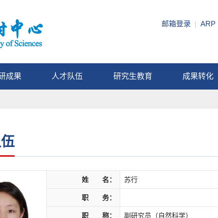
邮箱登录
ARP
|
研成果
人才队伍
研究生教育
成果转化
队伍
姓 名：
苏行
职 务：
职 称：
副研究员（自然科学）