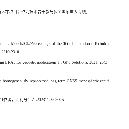
新人才项目；作为技术骨干参与多个国家重大专项。
ic Models[C]//Proceedings of the 36th International Technical
: 2310-2318.
ing ERA5 for geodetic applications[J]. GPS Solutions, 2021, 25(3):
rom homogeneously reprocessed long-term GNSS tropospheric zenith
专利号：ZL202311284048.5