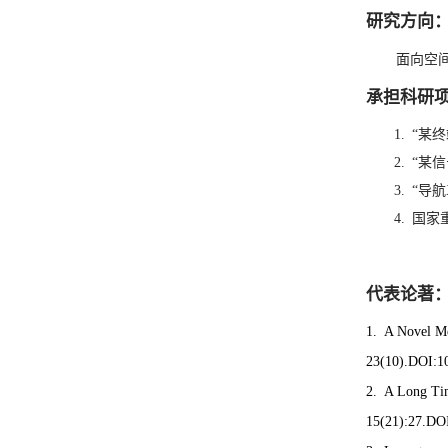
研究方向
面向空
承担科研
1. “
2. “
3. “
4. 国
代表论著
1. A Novel Me
23(10).DOI:1
2.
A Long Tim
15(21):27.DO