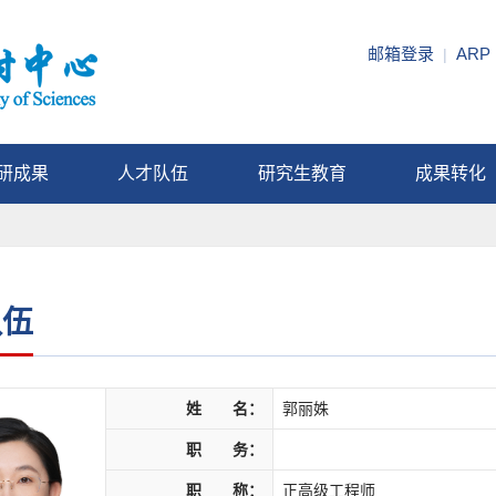
邮箱登录
ARP
|
研成果
人才队伍
研究生教育
成果转化
队伍
姓 名：
郭丽姝
职 务：
职 称：
正高级工程师