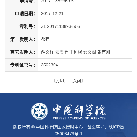
申请号：
201711389369.6
申请日期：
2017-12-21
专利号：
ZL 201711389369.6
第一发明人：
郝强
其它发明人：
薛文祥 云恩学 王柯穆 郭文阁 张首刚
专利证书号：
3562304
【
打印
】 【
关闭
】
版权所有 © 中国科学院国家授时中心 备案序号：
陕ICP备
05006479号-1