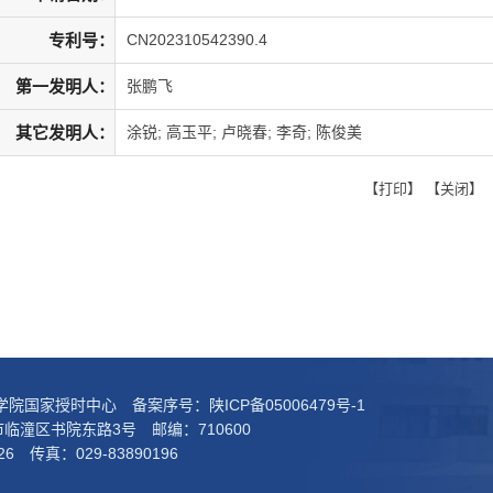
专利号：
CN202310542390.4
第一发明人：
张鹏飞
其它发明人：
涂锐; 高玉平; 卢晓春; 李奇; 陈俊美
【
打印
】 【
关闭
】
科学院国家授时中心 备案序号：
陕ICP备05006479号-1
临潼区书院东路3号 邮编：710600
26 传真：029-83890196