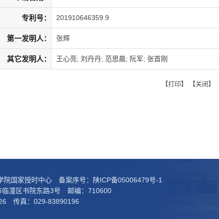
专利号：
201910646359.9
第一发明人：
张辉
其它发明人：
王心亮; 刘丹丹; 范思晨; 阮军; 张首刚
【
打印
】 【
关闭
】
科学院国家授时中心 备案序号：
陕ICP备05006479号-1
临潼区书院东路3号 邮编：710600
26 传真：029-83890196