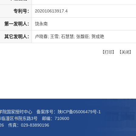
专利号：
202010613917.4
第一发明人：
饶永南
其它发明人：
卢晓春; 王雪; 石慧慧; 张馥臣; 贺成艳
【
打印
】 【
关闭
】
科学院国家授时中心 备案序号：
陕ICP备05006479号-1
临潼区书院东路3号 邮编：710600
26 传真：029-83890196