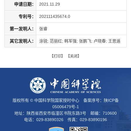
申请日期：
2021.11.29
专利号：
202111435674.0
第一发明人：
张睿
其它发明人：
涂锐; 范丽红; 韩军强; 张鹏飞; 卢晓春; 王思遥
【
打印
】 【
关闭
】
版权所有 © 中国科学院国家授时中心 备案序号：
陕ICP备
05006479号-1
地址：陕西省西安市临潼区书院东路3号 邮编：710600
电话：029-83890326 传真：029-83890196