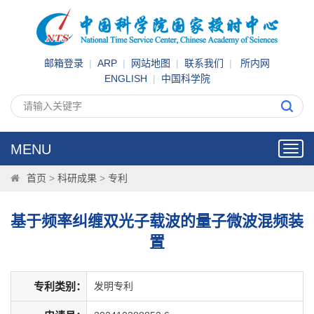
邮箱登录
|
ARP
|
网站地图
|
联系我们
|
所内网
ENGLISH
|
中国科学院
MENU
Toggl
navig
首页
>
科研成果
>
专利
基于频率纠缠双光子载波的量子微波混频装
置
专利类别：
发明专利