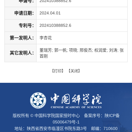
申请号：
202410388852.6
申请日期：
2024.04.01
专利号：
202410388852.6
第一发明人：
李杏花
董瑞芳; 郭一帆; 项晓; 邢俊杰; 权润爱; 刘涛; 张
其它发明人：
首刚
【
打印
】 【
关闭
】
版权所有 © 中国科学院国家授时中心 备案序号：
陕ICP备
05006479号-1
地址：陕西省西安市临潼区书院东路3号 邮编：710600