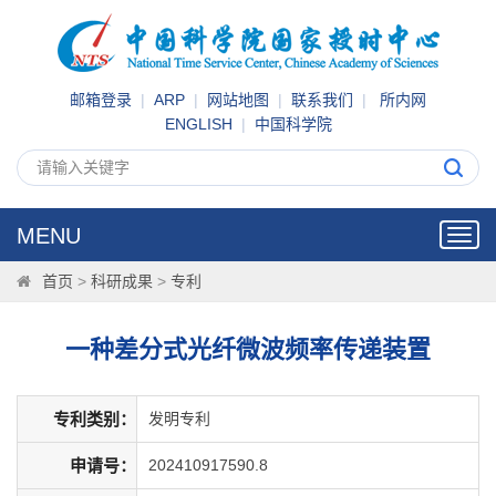
邮箱登录
|
ARP
|
网站地图
|
联系我们
|
所内网
ENGLISH
|
中国科学院
MENU
Toggl
navig
首页
>
科研成果
>
专利
一种差分式光纤微波频率传递装置
专利类别：
发明专利
申请号：
202410917590.8