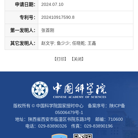
申请日期：
2024.07.10
专利号：
202410917590.8
第一发明人：
张首刚
其它发明人：
赵文宇; 鱼少少; 任晓乾; 王鑫
【
打印
】 【
关闭
】
版权所有 © 中国科学院国家授时中心 备案序号：
陕ICP备
05006479号-1
地址：陕西省西安市临潼区书院东路3号 邮编：710600
电话：029-83890326 传真：029-83890196