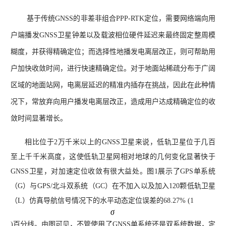
基于传统GNSS的非差非组合PPP-RTK定位，需要网络端向用
户端播发GNSS卫星钟差以及载波相位硬件延迟来最终固定整周模
糊度，并获得精确定位；而选择性地播发电离层改正，则可帮助用
户加快收敛时间，进行快速精确定位。对于地面站稀疏分布于广阔
区域的地面站网，电离层延迟的精准内插存在挑战，因此在此种情
况下，常放弃向用户播发电离层改正，造成用户达成精确定位的收
敛时间显著增长。
相比位于2万千米以上的GNSS卫星来说，低轨卫星位于几百
至上千千米高度，这使低轨卫星网相对地球的几何变化显著快于
GNSS卫星，对加速定位收敛有很大益处。图1展示了GPS单系统
（G）与GPS/北斗双系统（GC）在不加入以及加入120颗低轨卫星
（L）仿真导航信号情况下的水平动态定位误差的68.27% (1
)百分线。由图可见，不管使用了GNSS单系统还是双系统数据，定