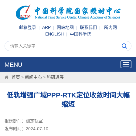
邮箱登录
|
ARP
|
网站地图
|
联系我们
|
所内网
ENGLISH
|
中国科学院
MENU
Toggl
navig
首页
>
新闻中心
>
科研进展
低轨增强广域PPP-RTK定位收敛时间大幅
缩短
报送部门：测定轨室
发布时间：2024-07-10