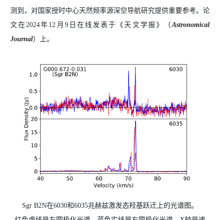
测到，
对国家授时中心天然频率源深空导航研究提供重要参考。论
文在
2024年12月9日在线发表于《天文学报
》（
Astronomical
Journal
）
上。
Sgr B2N
在
6030
和
6035
兆赫兹激发态羟基跃迁上的光谱图。
红色虚线是左圆极化光谱，蓝色实线是右圆极化光谱。X轴是速