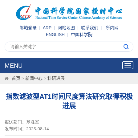
邮箱登录
|
ARP
|
网站地图
|
联系我们
|
所内网
ENGLISH
|
中国科学院
MENU
Toggl
navig
首页
>
新闻中心
>
科研进展
指数滤波型AT1时间尺度算法研究取得积极
进展
报送部门：基准室
发布时间：2025-08-14